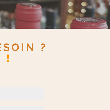
SOIN ?
 !