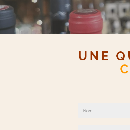
UNE Q
C