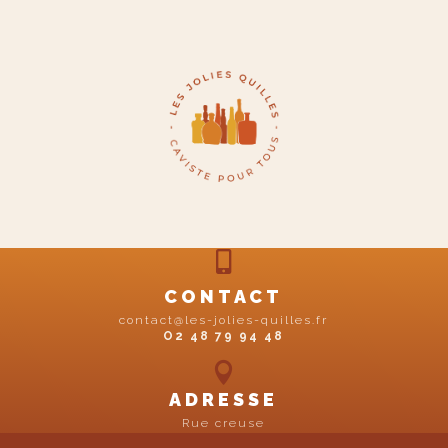

CONTACT
contact@les-jolies-quilles.fr
O2 48 79 94 48

ADRESSE
Rue creuse
18300 Sancerre